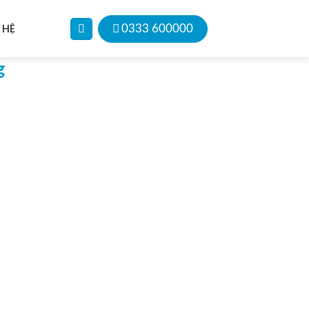
 HỆ
0333 600000
g